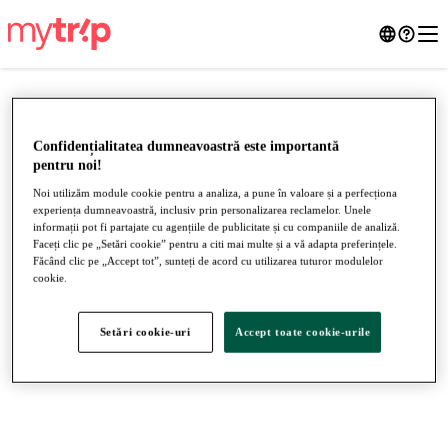
Confidențialitatea dumneavoastră este importantă
pentru noi!
Noi utilizăm module cookie pentru a analiza, a pune în valoare și a perfecționa
experiența dumneavoastră, inclusiv prin personalizarea reclamelor. Unele
informații pot fi partajate cu agențiile de publicitate și cu companiile de analiză.
Faceți clic pe „Setări cookie” pentru a citi mai multe și a vă adapta preferințele.
Făcând clic pe „Accept tot”, sunteți de acord cu utilizarea tuturor modulelor
cookie.
●
●
●
Setări cookie-uri
Accept toate cookie-urile