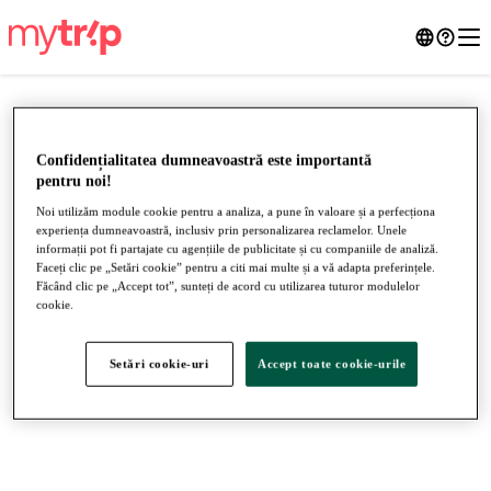
Confidențialitatea dumneavoastră este importantă
pentru noi!
Noi utilizăm module cookie pentru a analiza, a pune în valoare și a perfecționa
experiența dumneavoastră, inclusiv prin personalizarea reclamelor. Unele
informații pot fi partajate cu agențiile de publicitate și cu companiile de analiză.
Faceți clic pe „Setări cookie” pentru a citi mai multe și a vă adapta preferințele.
Făcând clic pe „Accept tot”, sunteți de acord cu utilizarea tuturor modulelor
cookie.
●
●
●
Setări cookie-uri
Accept toate cookie-urile